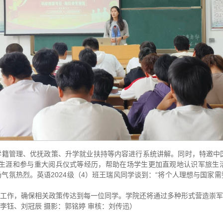
籍管理、优抚政策、升学就业扶持等内容进行系统讲解。同时，特邀中国
队生涯和参与重大阅兵仪式等经历，帮助在场学生更加直观地认识军旅
气氛热烈。英语2024级（4）班王瑞风同学谈到：“将个人理想与国家
工作，确保相关政策传达到每一位同学。学院还将通过多种形式营造崇军
李钰、刘冠辰 摄影：郭铭婷 审核：刘传迅）