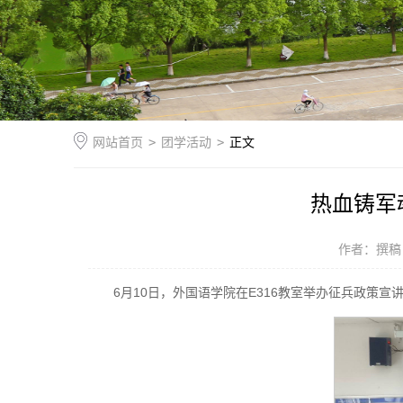
网站首页
>
团学活动
>
正文
热血铸军
作者：撰稿
6月10日，外国语学院在E316教室举办征兵政