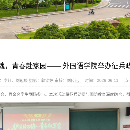
魂，青春赴家园—— 外国语学院举办征兵
：李钰、刘冠辰 摄影：郭铭婷 审核：刘传迅
时间：2026-06-11
点
策宣讲会，百余名学生到场参与。本次活动将征兵动员与国防教育深度融合，