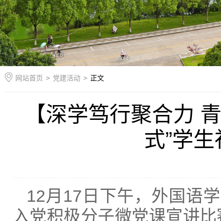
网站首页
>
党建活动
>
正文
【深学笃行聚合力 
式”学
12月17日下午，外国语
入党积极分子微党课宣讲比赛