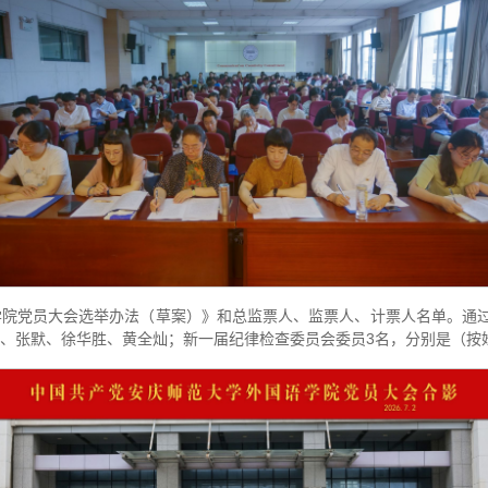
院党员大会选举办法（草案）》和总监票人、监票人、计票人名单。通过
、张默、徐华胜、黄全灿；新一届纪律检查委员会委员3名，分别是（按